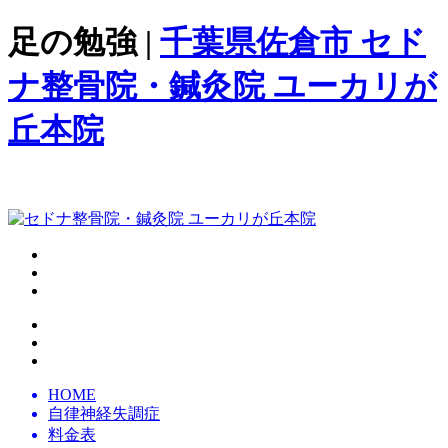
足の勉強 |
千葉県佐倉市 セド
ナ整骨院・鍼灸院 ユーカリが
丘本院
HOME
自律神経失調症
料金表