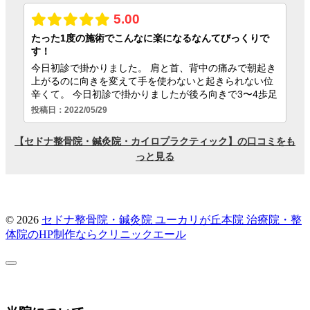
© 2026
セドナ整骨院・鍼灸院 ユーカリが丘本院
治療院・整
体院のHP制作ならクリニックエール