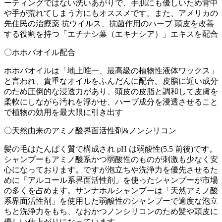
ーティングではない洗いあがりで、手肌にも優しいため背中
や手が荒れてしまう方にもオススメです。また、アメリカの
先住民の治療薬 抗ウイルス、抗菌作用のハーブ 頭皮を改善
する役割を持つ「エチナシ葉（エキナシア）」エキスを配合
〇ホホバオイル配合
ホホバオイルは「地上唯一、最高級の植物性液体ワックス」
と言われ、貴重なオイルをふんだんに配合。皮脂に近い成分
のため圧倒的な浸透力があり、頭皮の皮脂と調和して皮膚を
柔軟にしながら汚れを浮かせ、ハーブ成分を浸透させること
で植物の効用を最大限に引き出す
〇天然由来のアミノ酸界面活性剤&ノンシリコン
髪の毛はたんぱく質で構成され pH は弱酸性(5.5 前後)です。
シャンプーもアミノ酸系かつ弱酸性のものが刺激も少なく安
心になっております。ですが泡立ちや洗浄力を優先させるた
めに「アルコール系界面活性剤」を使ったシャンプーが市場
の多くを占めます。サンナホルシャンプーは「天然アミノ酸
系界面活性剤」を使用した弱酸性のシャンプーで適度な泡立
ちと洗浄力をもち、なおかつノンシリコンのため髪や頭皮に
優しい仕上がりになっています。