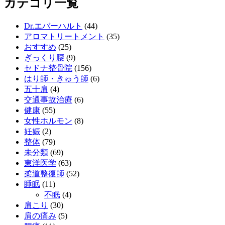
カテゴリ一覧
Dr.エバーハルト
(44)
アロマトリートメント
(35)
おすすめ
(25)
ぎっくり腰
(9)
セドナ整骨院
(156)
はり師・きゅう師
(6)
五十肩
(4)
交通事故治療
(6)
健康
(55)
女性ホルモン
(8)
妊娠
(2)
整体
(79)
未分類
(69)
東洋医学
(63)
柔道整復師
(52)
睡眠
(11)
不眠
(4)
肩こり
(30)
肩の痛み
(5)