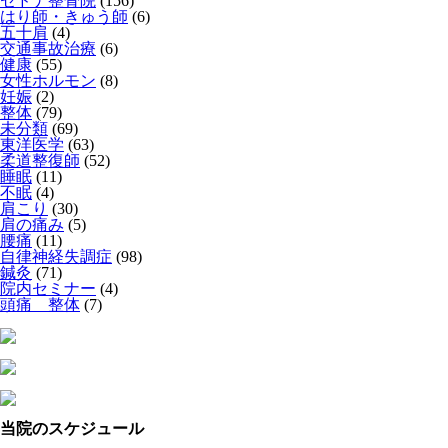
セドナ整骨院
(156)
はり師・きゅう師
(6)
五十肩
(4)
交通事故治療
(6)
健康
(55)
女性ホルモン
(8)
妊娠
(2)
整体
(79)
未分類
(69)
東洋医学
(63)
柔道整復師
(52)
睡眠
(11)
不眠
(4)
肩こり
(30)
肩の痛み
(5)
腰痛
(11)
自律神経失調症
(98)
鍼灸
(71)
院内セミナー
(4)
頭痛 整体
(7)
当院のスケジュール