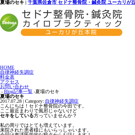
夏場のセキ |
千葉県佐倉市 セドナ整骨院・鍼灸院 ユーカリが
HOME
自律神経失調症
料金表
アクセス
お問い合わせ
-
Blog記事一覧
-夏場のセキ
夏場のセキ
2017.07.28 | Category:
自律神経失調症
こんにちは！セドナ整骨院の今田です。
ここ最近まわりで風邪じゃないけど
セキをしている
方っていませんか？
私の周りではとても増えています。
来院された患者様にもいらっしゃいます。
今回は東洋医学的な観点からお話します！