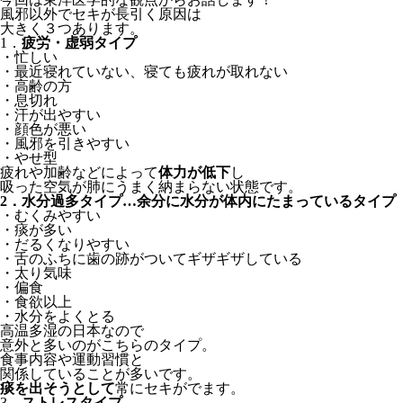
風邪以外でセキが長引く原因は
大きく３つあります。
1．
疲労・虚弱タイプ
・忙しい
・最近寝れていない、寝ても疲れが取れない
・高齢の方
・息切れ
・汗が出やすい
・顔色が悪い
・風邪を引きやすい
・やせ型
疲れや加齢などによって
体力が低下
し
吸った空気が肺にうまく納まらない状態です。
2．水分過多タイプ…余分に水分が体内にたまっているタイプ
・むくみやすい
・痰が多い
・だるくなりやすい
・舌のふちに歯の跡がついてギザギザしている
・太り気味
・偏食
・食欲以上
・水分をよくとる
高温多湿の日本なので
意外と多いのがこちらのタイプ。
食事内容や運動習慣と
関係していることが多いです。
痰を出そうとして
常にセキがでます。
3．
ストレスタイプ