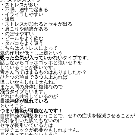
・ストレスが多い
・不眠、途中で起きる
・イライラしやすい
・短気
・ストレスが加わるとセキが出る
・肩こりや頭痛がある
・のぼせやすい
・ビールをよく飲む
・タバコをよく吸う
こちらはストレスによって
気の作用が低下し上逆という
吸った空気が入っていかない
タイプです。
話しながらゴッホゴッホと強いセキを
していることが多いです。
皆さん当てはまるものはありましたか？
ひとつの項目で
３つ
以上あれば
怪しいかもしれませんね。
また人間の身体は複雑なので
混合タイプ
もいます。
どれにも共通しているのが
自律神経が乱れている
ということ。
つまり施術が可能なんです！
自律神経の調整を行うことで、セキの症状を軽減させることが
風邪を引いた訳でもないのに
セキが長引いている方は
一度チェックが必要かもしれません。
長く放っておかないように