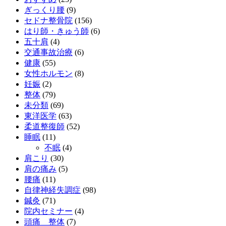
ぎっくり腰
(9)
セドナ整骨院
(156)
はり師・きゅう師
(6)
五十肩
(4)
交通事故治療
(6)
健康
(55)
女性ホルモン
(8)
妊娠
(2)
整体
(79)
未分類
(69)
東洋医学
(63)
柔道整復師
(52)
睡眠
(11)
不眠
(4)
肩こり
(30)
肩の痛み
(5)
腰痛
(11)
自律神経失調症
(98)
鍼灸
(71)
院内セミナー
(4)
頭痛 整体
(7)