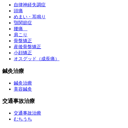
自律神経失調症
頭痛
めまい・耳鳴り
顎関節症
腰痛
肩こり
骨盤矯正
産後骨盤矯正
小顔矯正
オスグッド（成長痛）
鍼灸治療
鍼灸治療
美容鍼灸
交通事故治療
交通事故治療
むちうち