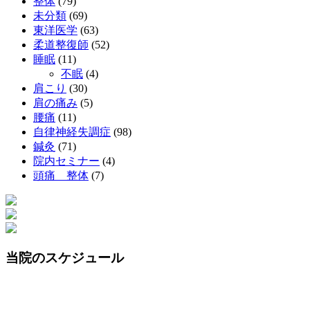
整体
(79)
未分類
(69)
東洋医学
(63)
柔道整復師
(52)
睡眠
(11)
不眠
(4)
肩こり
(30)
肩の痛み
(5)
腰痛
(11)
自律神経失調症
(98)
鍼灸
(71)
院内セミナー
(4)
頭痛 整体
(7)
当院のスケジュール