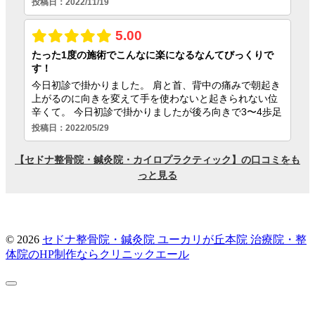
© 2026
セドナ整骨院・鍼灸院 ユーカリが丘本院
治療院・整
体院のHP制作ならクリニックエール