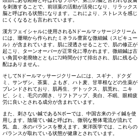
頭部にある経絡と呼ばれるツボや、第三の脳と言われる皮膚
を刺激することで、前頭葉の活動が活発になり、リラックス
脳と呼ばれる状態になります。これにより、ストレスを感じ
にくくなるとも言われています。
漢方フェイシャルに使用されるNドールマッサージクリーム
には、珊瑚から作られたミネラル豊富な微細鍼（スピキュー
ル）が含まれています。肌に浸透させることで、肌の修正が
起こり、ターンオーバーが正常化に導かれます。微細鍼は古
い角質や老廃物とともに72時間かけて排出され、肌に残る心
配はありません。
そしてNドールマッサージクリームには、スギナ、ドクダ
ミ、サンザシ、茶葉、よもぎ、ハト麦、甘草根などの生薬が
ブレンドされており、肌再生、デトックス、肌荒れ、ニキ
ビ、シミ、毛穴の開き、リフトアップ、美白、不眠、眼精疲
労に良いとされる成分が含まれています。
また、刺さない鍼であるNボーでは、中国古来のテイ鍼を使
用します。陰陽てい鍼と呼ばれ、微弱な整体電流が流れて
気、血、水のバランスを整えます。東洋医学では、これらの
バランスが取れている状態が健康とされています。