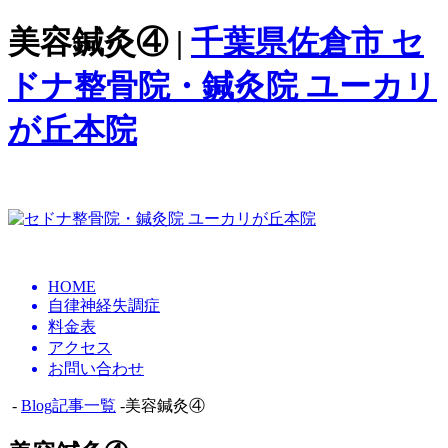
美容鍼灸④ |
千葉県佐倉市 セ
ドナ整骨院・鍼灸院 ユーカリ
が丘本院
HOME
自律神経失調症
料金表
アクセス
お問い合わせ
-
Blog記事一覧
-美容鍼灸④