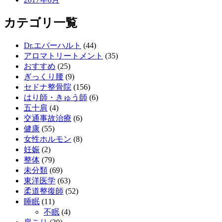
カテゴリ一覧
Dr.エバーハルト
(44)
アロマトリートメント
(35)
おすすめ
(25)
ぎっくり腰
(9)
セドナ整骨院
(156)
はり師・きゅう師
(6)
五十肩
(4)
交通事故治療
(6)
健康
(55)
女性ホルモン
(8)
妊娠
(2)
整体
(79)
未分類
(69)
東洋医学
(63)
柔道整復師
(52)
睡眠
(11)
不眠
(4)