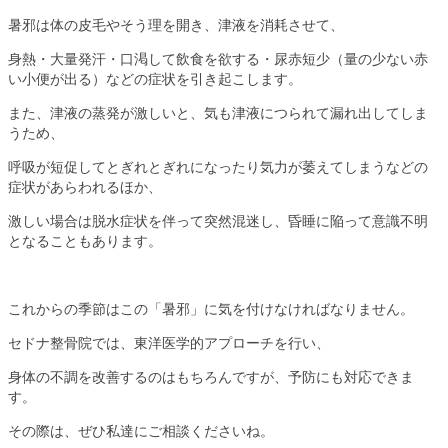
暑邪は体の皮毛やそう理を開き、津液を消耗させて、
身熱・大量発汗・口渇して飲食を欲する・尿赤短少（量の少ない赤
い小便が出る）などの症状を引き起こします。
また、津液の蒸発が激しいと、気も津液につられて漏れ出してしま
うため、
呼吸が短促してとぎれとぎれになったり気力が萎えてしまうなどの
症状があらわれるほか、
激しい場合は脱水症状を伴って突然混迷し、昏睡に陥って意識不明
となることもあります。
これからの季節はこの「暑邪」に気を付けなければなりません。
セドナ整骨院では、東洋医学的アプローチを行い、
身体の不調を改善するのはもちろんですが、予防にも対応できま
す。
その際は、ぜひ私達にご相談くださいね。