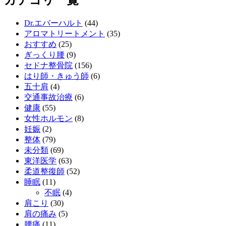
カテゴリ一覧
Dr.エバーハルト
(44)
アロマトリートメント
(35)
おすすめ
(25)
ぎっくり腰
(9)
セドナ整骨院
(156)
はり師・きゅう師
(6)
五十肩
(4)
交通事故治療
(6)
健康
(55)
女性ホルモン
(8)
妊娠
(2)
整体
(79)
未分類
(69)
東洋医学
(63)
柔道整復師
(52)
睡眠
(11)
不眠
(4)
肩こり
(30)
肩の痛み
(5)
腰痛
(11)