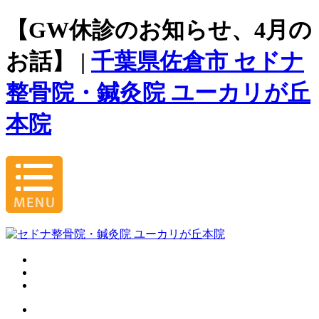
【GW休診のお知らせ、4月の
お話】 |
千葉県佐倉市 セドナ
整骨院・鍼灸院 ユーカリが丘
本院