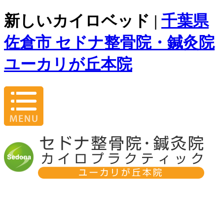
新しいカイロベッド |
千葉県
佐倉市 セドナ整骨院・鍼灸院
ユーカリが丘本院