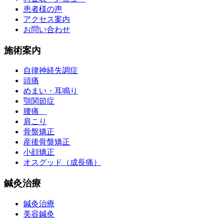
患者様の声
アクセス案内
お問い合わせ
施術案内
自律神経失調症
頭痛
めまい・耳鳴り
顎関節症
腰痛
肩こり
骨盤矯正
産後骨盤矯正
小顔矯正
オスグッド（成長痛）
鍼灸治療
鍼灸治療
美容鍼灸