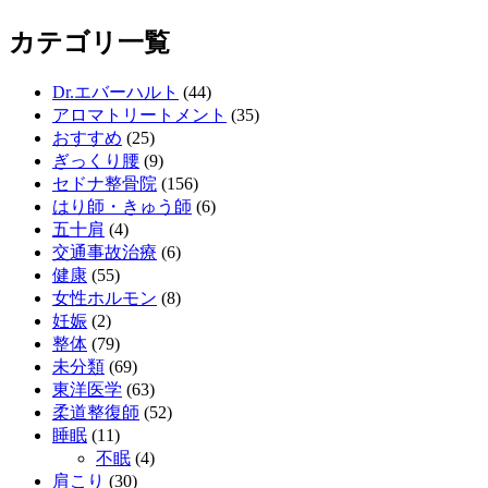
カテゴリ一覧
Dr.エバーハルト
(44)
アロマトリートメント
(35)
おすすめ
(25)
ぎっくり腰
(9)
セドナ整骨院
(156)
はり師・きゅう師
(6)
五十肩
(4)
交通事故治療
(6)
健康
(55)
女性ホルモン
(8)
妊娠
(2)
整体
(79)
未分類
(69)
東洋医学
(63)
柔道整復師
(52)
睡眠
(11)
不眠
(4)
肩こり
(30)