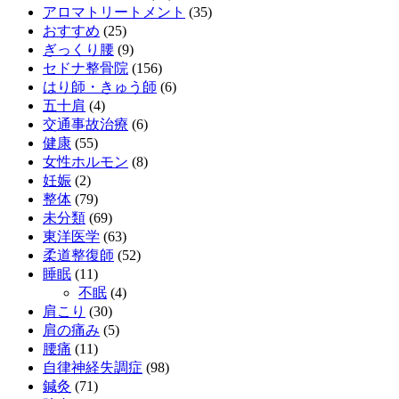
アロマトリートメント
(35)
おすすめ
(25)
ぎっくり腰
(9)
セドナ整骨院
(156)
はり師・きゅう師
(6)
五十肩
(4)
交通事故治療
(6)
健康
(55)
女性ホルモン
(8)
妊娠
(2)
整体
(79)
未分類
(69)
東洋医学
(63)
柔道整復師
(52)
睡眠
(11)
不眠
(4)
肩こり
(30)
肩の痛み
(5)
腰痛
(11)
自律神経失調症
(98)
鍼灸
(71)