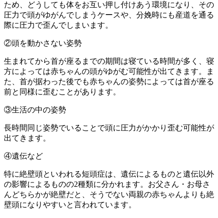
ため、どうしても体をお互い押し付けあう環境になり、その
圧力で頭がゆがんでしまうケースや、分娩時にも産道を通る
際に圧力で歪んでしまいます。
②
頭を動かさない姿勢
生まれてから首が座るまでの期間は寝ている時間が多く、寝
方によっては赤ちゃんの頭がゆがむ可能性が出てきます。ま
た、首が据わった後でも赤ちゃんの姿勢によっては首が座る
前と同様に歪むことがあります。
③
生活の中の姿勢
長時間同じ姿勢でいることで頭に圧力がかかり歪む可能性が
出てきます。
④
遺伝など
特に絶壁頭といわれる短頭症は、遺伝によるものと遺伝以外
の影響によるものの2種類に分かれます。お父さん・お母さ
んどちらかが絶壁だと、そうでない両親の赤ちゃんよりも絶
壁頭になりやすいと言われています。