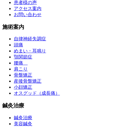
患者様の声
アクセス案内
お問い合わせ
施術案内
自律神経失調症
頭痛
めまい・耳鳴り
顎関節症
腰痛
肩こり
骨盤矯正
産後骨盤矯正
小顔矯正
オスグッド（成長痛）
鍼灸治療
鍼灸治療
美容鍼灸