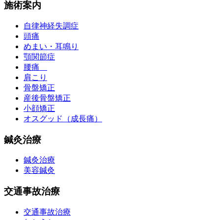
施術案内
自律神経失調症
頭痛
めまい・耳鳴り
顎関節症
腰痛
肩こり
骨盤矯正
産後骨盤矯正
小顔矯正
オスグッド（成長痛）
鍼灸治療
鍼灸治療
美容鍼灸
交通事故治療
交通事故治療