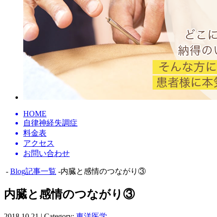
HOME
自律神経失調症
料金表
アクセス
お問い合わせ
-
Blog記事一覧
-内臓と感情のつながり③
内臓と感情のつながり③
2018.10.21 | Category:
東洋医学