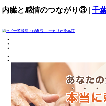
内臓と感情のつながり③ |
千