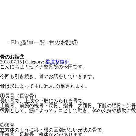
HOME
自律
-
Blog記事一覧
-骨のお話③
骨のお話③
2018.07.15 | Category:
柔道整復師
こんにちは！セドナ整骨院の今田です。
今回も引き続き、骨のお話をしていきます。
骨は形によって主に3つに分類されます。
①長骨（長管骨）
長い骨で、上肢や下肢にみられる骨で、
上腕骨、前腕の橈骨・尺骨、指骨、大腿骨、下腿の脛骨・腓骨
役割として、筋によってテコとして動き、体の支持や移動に役
②短骨
立方体のように縦・横の区別がない形状の骨で、
手根骨、足根骨、椎体などがあります。