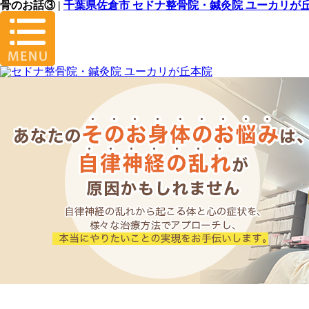
骨のお話③ |
千葉県佐倉市 セドナ整骨院・鍼灸院 ユーカリが