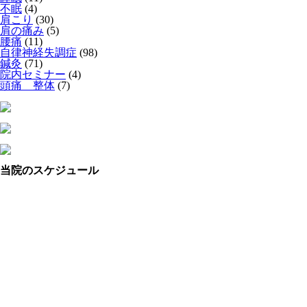
不眠
(4)
肩こり
(30)
肩の痛み
(5)
腰痛
(11)
自律神経失調症
(98)
鍼灸
(71)
院内セミナー
(4)
頭痛 整体
(7)
当院のスケジュール