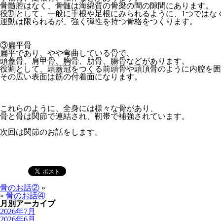
骨髄腔はなく、骨髄は海綿質の骨梁の間の隙間にあります。
役割として、一般に手根や足根にみられるように、1つではな
運動は限られるが、強く弾性を持つ骨格をつくります。
③扁平骨
扁平であり、やや弯曲している骨で、
頭蓋骨、肩甲骨、胸骨、肋骨、腸骨などがあります。
役割として、頭蓋冠をつくる前頭骨や頭頂骨のように内腔を囲
その広い表面は筋の付着面になります。
これらのように、全身には様々な骨があり、
骨と骨は関節で連結され、靭帯で補強されています。
次回は関節のお話をします。
骨のお話②
»
«
骨のお話④
月別アーカイブ
2026年7月
2026年6月