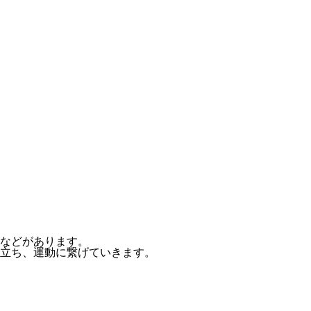
神経失調症
料金表
アクセ
などがあります。
立ち、運動に繋げていきます。