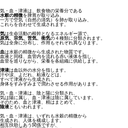
気・血・津液は、飲食物の栄養分である
水穀の精微
を脾胃が取り込み、
一方で空気（自然の清気）を肺が取り込み、
これらを合わせて生成されます。
気
は生命活動の根幹となるエネルギー源で、
原気、宗気、営気、衛気
の４種類に分類されます。
気は全身に分布し、作用もそれぞれ異なります。
血
は水穀の精微から生成された物質です。
血液と同様、血管内を流れる赤い液体を指し、
血管を巡りながら、栄養を各組織に供給します。
津液
は血以外の水分を指します。
汗や涙、よだれ、粘液などは、
すべて津液から生成され、
身体をすみずみまで潤わさせる作用があります。
気・血・津液は、陰と陽に分類され、
気は陽に属し、血・津液は陰に属しています。
そのため、血と津液、精はまとめて、
陰液
ともいわれます。
気・血・津液は、いずれも水穀の精微から
生成され、人体を構成します。
相互扶助しあう関係ですが、