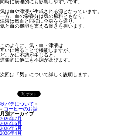
同時に病理的にも影響しやすいです。
気は血や津液が生成される源となっています。
一方、血の栄養分は気の原料ともなり、
津液は気血と同様に全身をを巡り、
気と血の機能を支える働きを担います。
このように、気・血・津液は
互いに巡ることで機能しますが、
どこかに不調が生じると、
連鎖的に他にも不調が及びます。
次回は『
気』
について詳しく説明します。
秋バテについて
»
«
コーヒーのお話
月別アーカイブ
2026年7月
2026年6月
2026年5月
2026年4月