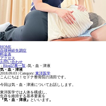
HOME
自律神経失調症
料金表
アクセス
お問い合わせ
-
Blog記事一覧
-気・血・津液
気・血・津液
2018.09.03 | Category:
東洋医学
こんにちは！セドナ整骨院の清田です。
今回は気・血・津液についてお話しします。
東洋医学では人体を構成し、
生存を維持する基本要素を
『気・血・津液』
といいます
。