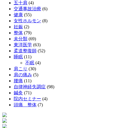
五十肩
(4)
交通事故治療
(6)
健康
(55)
女性ホルモン
(8)
妊娠
(2)
整体
(79)
未分類
(69)
東洋医学
(63)
柔道整復師
(52)
睡眠
(11)
不眠
(4)
肩こり
(30)
肩の痛み
(5)
腰痛
(11)
自律神経失調症
(98)
鍼灸
(71)
院内セミナー
(4)
頭痛 整体
(7)