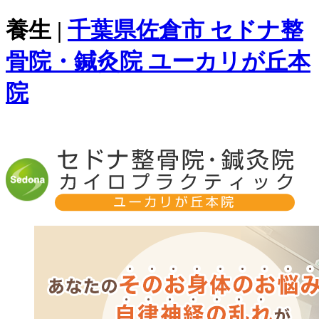
養生 |
千葉県佐倉市 セドナ整
骨院・鍼灸院 ユーカリが丘本
院