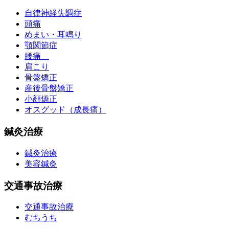
自律神経失調症
頭痛
めまい・耳鳴り
顎関節症
腰痛
肩こり
骨盤矯正
産後骨盤矯正
小顔矯正
オスグッド（成長痛）
鍼灸治療
鍼灸治療
美容鍼灸
交通事故治療
交通事故治療
むちうち