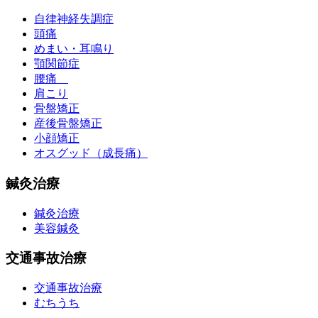
自律神経失調症
頭痛
めまい・耳鳴り
顎関節症
腰痛
肩こり
骨盤矯正
産後骨盤矯正
小顔矯正
オスグッド（成長痛）
鍼灸治療
鍼灸治療
美容鍼灸
交通事故治療
交通事故治療
むちうち